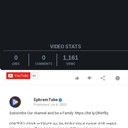
VIDEO STATS
0
0
1,161
LIKES
COMMENTS
VIEWS
EphremTube
Published
Jul 6, 2022
Subscribe Our channel and be a Family:
https://bit.ly/2ReYlbj
በዓለማችን ታላላቅ መንግስታት ሴራ ከኢትዮጵያ ተሰርቆ የጠፋው ድንቅ መፅሐፍ