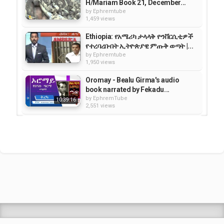
H/Mariam Book 21, December...
Subscribe our channel and be a Family:
https://bit.ly/2ReYlbj
by
Ephremtube
1,459 views
Thank You for Your Time
Ethiopia: የአሜሪካ ታላላቅ ዮንቨርሲቲዎች
የተረባረቡበት ኢትዮጵያዊ ምጡቅ ወጣት |...
#የብራናገፅ #መፅሐፈሔኖክ #ትረካ
by
Ephremtube
Category
1,950 views
Orthodox Religion Videos
Oromay - Bealu Girma's audio
book narrated by Fekadu...
by
EphremTube
10:39:16
2,551 views
Behind the Kitchen Door Book
Trailer
by
Ephremtube
908 views
See What You Can Do with Adobe
Photoshop CC and Lightroom...
by
Ephremtube
998 views
Shrek Animation Movie in
Tigrigna Full - ሸረክ (Shrek)...