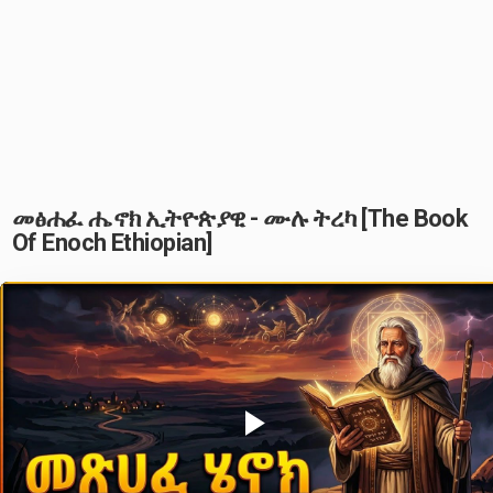
መፅሐፈ ሔኖክ ኢትዮጵያዊ - ሙሉ ትረካ [The Book
Of Enoch Ethiopian]
Play